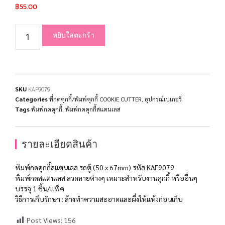
฿
55.00
หยิบใส่ตะกร้า
SKU
KAF9079
Categories
ที่กดคุกกี้/พิมพ์คุกกี้ COOKIE CUTTER
,
อุปกรณ์เบเกอรี่
Tags
พิมพ์กดคุกกี้
,
พิมพ์กดคุกกี้สแตนเลส
รายละเอียดสินค้า
พิมพ์กดคุกกี้สแตนเลส รถตู้ (50 x 67mm) รหัส KAF9079
พิมพ์กดสแตนเลส ลวดลายต่างๆ เหมาะสำหรับงานคุกกี้ หรืออื่นๆ
บรรจุ 1 ชิ้น/แพ็ค
วิธีการเก็บรักษา : ล้างทำความสะอาดและผึ่งให้แห้งก่อนเก็บ
Post Views:
156