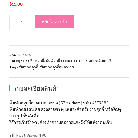
฿
55.00
หยิบใส่ตะกร้า
SKU
KAF9085
Categories
ที่กดคุกกี้/พิมพ์คุกกี้ COOKIE CUTTER
,
อุปกรณ์เบเกอรี่
Tags
พิมพ์กดคุกกี้
,
พิมพ์กดคุกกี้สแตนเลส
รายละเอียดสินค้า
พิมพ์กดคุกกี้สแตนเลส จรวด (57 x 64mm) รหัส KAF9085
พิมพ์กดสแตนเลส ลวดลายต่างๆ เหมาะสำหรับงานคุกกี้ หรืออื่นๆ
บรรจุ 1 ชิ้น/แพ็ค
วิธีการเก็บรักษา : ล้างทำความสะอาดและผึ่งให้แห้งก่อนเก็บ
Post Views:
198