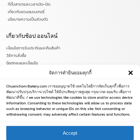
ที่ตั้งสาขาและเวลาเปิด-ปิด
เกี่ยวกับชวนชมเบเกอรี่
นโยบายความเป็นส่วนตัว
เกี่ยวกับช้อป ออนไลน์
เงื่อนไขการรับประกันและคืนสินค้า
วิธีการสั่งซื้อ
ข้อตกลงและเงื่อนไข
คำถามที่พบบ่อย
จัดการคำยินยอมคุกกี้
ติดตามข่าวสารได้ที่
Chuanchom Bakery.com เราขออนุญาตใช้ เทคโนโลยี่การจัดเก็บคุกกี๊ เพื่อการ
พัฒนาปรับปรุงบริการเวปไซด์ ให้มีประสิทธฺภาพสูงสุด กรุณากด ยอมรับ เพื่อการ
พัฒนาดีขึ้น / we use technologies like cookies to store and/or access device
chuanchombakery
information. Consenting to these technologies will allow us to process data
chuanchombakery
such as browsing behavior or unique IDs on this site. Not consenting or
www.chuanchombakery.com
withdrawing consent, may adversely affect certain features and functions.
ติดต่อสอบถาม
Accept