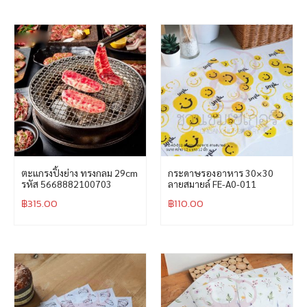
ตะแกรงปิ้งย่าง ทรงกลม 29cm
กระดาษรองอาหาร 30×30
รหัส 5668882100703
ลายสมายล์ FE-A0-011
฿
315.00
฿
110.00