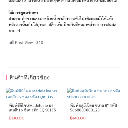
มิลลิเมตร สามารถนำไปประยุกต์ใช้ กดไส้ขนม กดถั่วกวน กดเม็ดยาได้
วิธีการดูแลรักษา
สามารถทำความสะอาดด้วยน้ำยาล้างจานทั่วไป เช็ดและผึ่งให้แห้ง
หลังจากนั้นเก็บใส่ถุงพลาสติก เพื่อป้องกันสีหมองคล้ำจากการสัมผัส
อากาศ
Post Views:
310
สินค้าที่เกี่ยวข้อง
พิมพ์ซิลิโคน Madeleine มา
พิมพ์อลูมิเนียม ขนาด 8″ รหัส
เดอลีน 6 ช่อง รหัส CQKC135
5668883000125
฿
130.00
฿
140.00