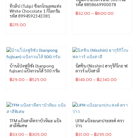
รหัส 8858669900078
ทิวลิป (Tulip) ช็อกโกแลตแท่ง
White Chocolate 1 กิโลกรัม
฿
32.00
–
฿
600.00
รหัส 8994592343381
฿
215.00
บ้านโป่งฟูจิซัง (banpong
นิสชิน (Nisshin) ฮากุริกิโกะ ฟ
fujisan) แป้งกวนไส้ 500 กรัม
ลาวร์ แป้งสาลี
฿
29.00
–
฿
525.00
฿
148.00
–
฿
2,140.00
TFM แป้งสาลีตราบัวหิมะ แป้ง
UFM แป้งอเนกประสงค์ ตรา
สาลีพิเศษ
ว่าว
฿
33.00
–
฿
305.00
฿
31.00
–
฿
295.00