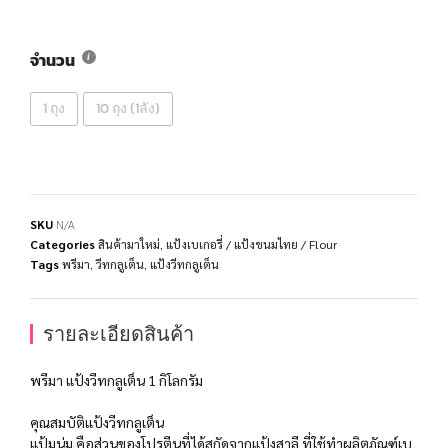
จำนวน
1 ถุง
10 ถุง (1ลัง)
SKU
N/A
Categories
สินค้ามาใหม่
,
แป้งเบเกอรี่ / แป้งขนมไทย / Flour
Tags
พรีมา
,
วีทกลูเต็น
,
แป้งวีทกลูเต็น
รายละเอียดสินค้า
พรีมา แป้งวีทกลูเต็น 1 กิโลกรัม
คุณสมบัติแป้งวีทกลูเต็น
แป้มนุ่ม คือส่วนของโปรตีนที่ได้สกัดจากแป้งสาลี ที่ใช้ทำผลิตภัณฑ์เบ