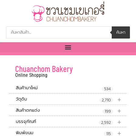
ค้นหา
Chuanchom Bakery
Online Shopping
สินค้ามาใหม่
534
+
วัตุดิบ
2,710
+
สินค้าตกแต่ง
199
+
บรรจุภัณฑ์
2,592
+
พิมพ์ขนม
115