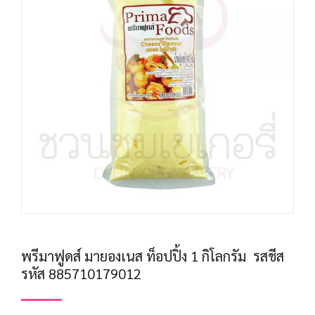
พรีมาฟูดส์ มายองเนส ท็อปปิ้ง 1 กิโลกรัม รสชีส
รหัส 885710179012