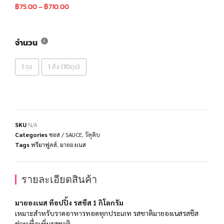
฿
75.00
–
฿
710.00
จำนวน
1 ถุง
1 ลัง (10ถุง)
SKU
N/A
Categories
ซอส / SAUCE
,
วัตุดิบ
Tags
พรีมาฟูดส์
,
มายองเนส
รายละเอียดสินค้า
มายองเนส ท็อปปิ้ง รสชีส 1 กิโลกรัม
เหมาะสำหรับราดอาหารทอดทุกประเภท รสชาติมายองเนสรสชีส
ช่วยเพื่อเพิ่มรสชาติ