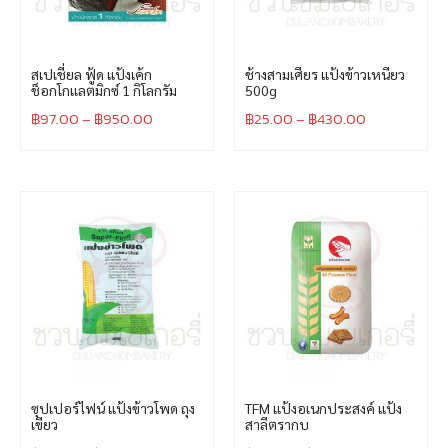
สเปเชี่ยล ฟู้ด แป้งเค้ก
ช้างสามเศียร แป้งข้าวเหนียว
ช็อกโกแลตมิกซ์ 1 กิโลกรัม
500g
฿
97.00
–
฿
950.00
฿
25.00
–
฿
430.00
ซุปเปอร์ไฟน์ แป้งข้าวโพด ถุง
TFM แป้งอเนกประสงค์ แป้ง
เขียว
สาลีตรากบ