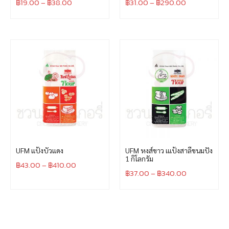
฿
19.00
–
฿
38.00
฿
31.00
–
฿
290.00
UFM แป้งบัวแดง
UFM หงส์ขาว เแป้งสาลีขนมปัง
1 กิโลกรัม
฿
43.00
–
฿
410.00
฿
37.00
–
฿
340.00