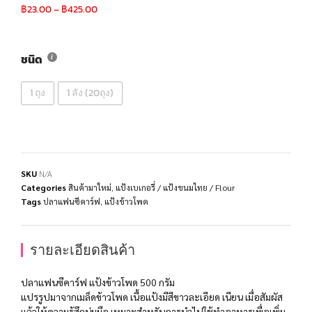
฿
23.00
–
฿
425.00
ชนิด
1 ถุง
1 ลัง (20ถุง)
SKU
N/A
Categories
สินค้ามาใหม่
,
แป้งเบเกอรี่ / แป้งขนมไทย / Flour
Tags
ปลาแฟนซีคาร์ฟ
,
แป้งข้าวโพด
รายละเอียดสินค้า
ปลาแฟนซีคาร์ฟ แป้งข้าวโพด 500 กรัม
แปรรูปมาจากเมล็ดข้าวโพด เนื้อแป้งมีสีขาวละเอียด เนียน เมื่อสัมผัส
แล้วให้ความรู้สึกนุ่มมือ เหมาะสำหรับการนำไปใช้ทำอาหารเพื่อเพิ่ม