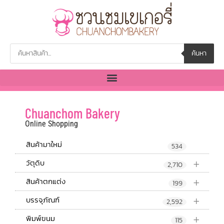
ค้นหา
Chuanchom Bakery
Online Shopping
สินค้ามาใหม่
534
+
วัตุดิบ
2,710
+
สินค้าตกแต่ง
199
+
บรรจุภัณฑ์
2,592
+
พิมพ์ขนม
115