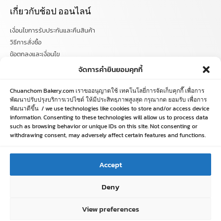
เกี่ยวกับช้อป ออนไลน์
เงื่อนไขการรับประกันและคืนสินค้า
วิธีการสั่งซื้อ
ข้อตกลงและเงื่อนไข
คำถามที่พบบ่อย
จัดการคำยินยอมคุกกี้
ติดตามข่าวสารได้ที่
Chuanchom Bakery.com เราขออนุญาตใช้ เทคโนโลยี่การจัดเก็บคุกกี๊ เพื่อการ
พัฒนาปรับปรุงบริการเวปไซด์ ให้มีประสิทธฺภาพสูงสุด กรุณากด ยอมรับ เพื่อการ
พัฒนาดีขึ้น / we use technologies like cookies to store and/or access device
chuanchombakery
information. Consenting to these technologies will allow us to process data
chuanchombakery
such as browsing behavior or unique IDs on this site. Not consenting or
www.chuanchombakery.com
withdrawing consent, may adversely affect certain features and functions.
ติดต่อสอบถาม
Accept
โทร. 065-526-2325, 02 519 8212
Deny
E-mail : chuanchom.bakery@gmail.com
View preferences
Copyright © 2012–2023 chuanchombakery.com All rights reserved.