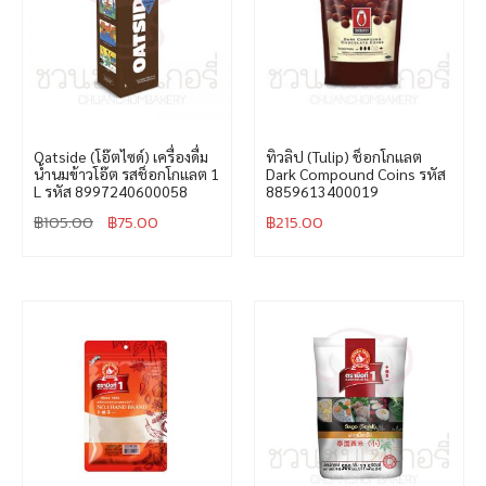
Oatside (โอ๊ตไซด์) เครื่องดื่ม
ทิวลิป (Tulip) ช็อกโกแลต
น้ำนมข้าวโอ๊ต รสช็อกโกแลต 1
Dark Compound Coins รหัส
L รหัส 8997240600058
8859613400019
฿
105.00
฿
75.00
฿
215.00