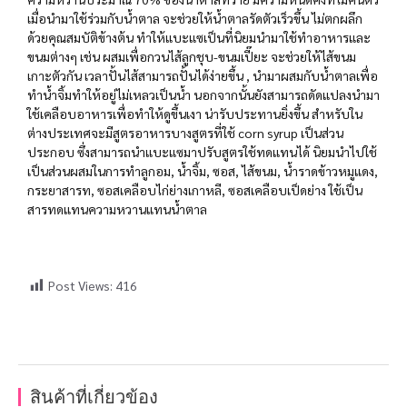
เมื่อนำมาใช้ร่วมกับน้ำตาล จะช่วยให้น้ำตาลรัดตัวเร็วขึ้น ไม่ตกผลึก
ด้วยคุณสมบัติข้างต้น ทำให้แบะแซเป็นที่นิยมนำมาใช้ทำอาหารและ
ขนมต่างๆ เช่น ผสมเพื่อกวนไส้ลูกชุบ-ขนมเปี๊ยะ จะช่วยให้ไส้ขนม
เกาะตัวกัน เวลาปั้นไส้สามารถปั้นได้ง่ายขึ้น , นำมาผสมกับน้ำตาลเพื่อ
ทำน้ำจิ้มทำให้อยู่ไม่เหลวเป็นน้ำ นอกจากนั้นยังสามารถดัดแปลงนำมา
ใช้เคลือบอาหารเพื่อทำให้ดูขึ้นเงา น่ารับประทานยิ่งขึ้น สำหรับใน
ต่างประเทศจะมีสูตรอาหารบางสูตรที่ใช้ corn syrup เป็นส่วน
ประกอบ ซึ่งสามารถนำแบะแซมาปรับสูตรใช้ทดแทนได้ นิยมนำไปใช้
เป็นส่วนผสมในการทำลูกอม, น้ำจิ้ม, ซอส, ไส้ขนม, น้ำราดข้าวหมูแดง,
กระยาสารท, ซอสเคลือบไก่ย่างเกาหลี, ซอสเคลือบเป็ดย่าง ใช้เป็น
สารทดแทนความหวานแทนน้ำตาล
Post Views:
416
สินค้าที่เกี่ยวข้อง