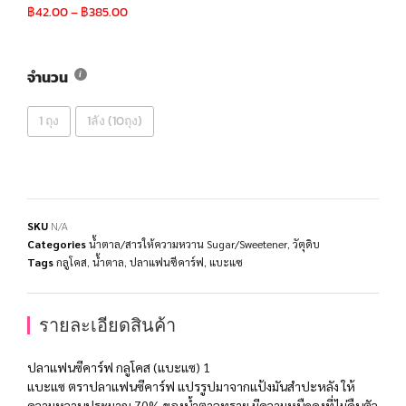
฿
42.00
–
฿
385.00
จำนวน
1 ถุง
1ลัง (10ถุง)
SKU
N/A
Categories
น้ำตาล/สารให้ความหวาน Sugar/Sweetener
,
วัตุดิบ
Tags
กลูโคส
,
น้ำตาล
,
ปลาแฟนซีคาร์ฟ
,
แบะแซ
รายละเอียดสินค้า
ปลาแฟนซีคาร์ฟ กลูโคส (แบะแซ) 1
แบะแซ ตราปลาแฟนซีคาร์ฟ แปรรูปมาจากแป้งมันสำปะหลัง ให้
ความหวานประมาณ 70% ของน้ำตาลทราย มีความหนืดคงที่ไม่คืนตัว