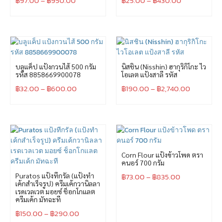
฿
97.00
–
฿
950.00
฿
25.00
–
฿
430.00
บลูแค็ป แป้งกวนไส้ 500 กรัม
นิสชิน (Nisshin) ฮากุริกิโกะ ไว
รหัส 8858669900078
โอเลต แป้งสาลี รหัส
฿
32.00
–
฿
600.00
฿
190.00
–
฿
2,740.00
Corn Flour แป้งข้าวโพด ตรา
คนอร์ 700 กรัม
Puratos แป้งทีกรัล (แป้งทำ
฿
73.00
–
฿
835.00
เค้กสำเร็จรูป) ครีมเค้กวานิลลา
เรดเวลเวต มอยซ์ ช็อกโกแลต
ครีมเค้ก มัทฉะที
฿
150.00
–
฿
290.00