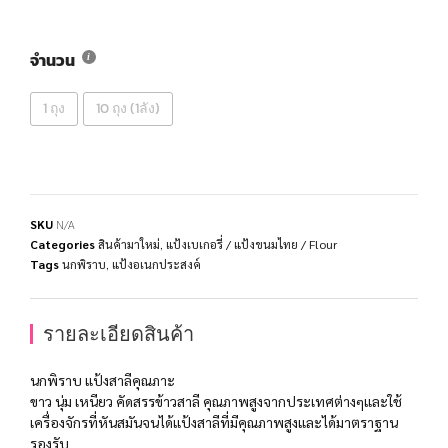
จำนวน
1 ถุง
10 ถุง (1ลัง)
SKU
N/A
Categories
สินค้ามาใหม่
,
แป้งเบเกอรี่ / แป้งขนมไทย / Flour
Tags
นกพิราบ
,
แป้งอเนกประสงค์
รายละเอียดสินค้า
นกพิราบ แป้งสาลีคุณภาะ
ขาว นุ่ม เหนียว คัดสรรข้าวสาลี คุณภาพสูงจากประเทศต่างๆและใช้
เครื่องจักรที่หันสมันจนได้แป้งสาลีที่มีคุณภาพสูงและได้มาตราฐาน
รองรับ