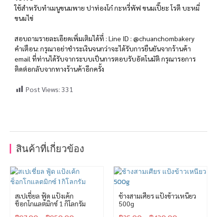
ใช้สำหรับทำเมนูขนมพาย ปาท่องโก๋ กะหรี่พัฟ ขนมเปี๊ยะ โรตี บะหมี่
ขนมไข่
สอบถามรายละเอียดเพิ่มเติมได้ที่ : Line ID : @chuanchombakery
คำเตือน: กรุณาอย่าชำระเงินจนกว่าจะได้รับการยืนยันจากร้านค้า
email ที่ท่านได้รับจากระบบเป็นการตอบรับอัตโนมัติ กรุณารอการ
ติดต่อกลับจากทางร้านค้าอีกครั้ง
Post Views:
331
สินค้าที่เกี่ยวข้อง
สเปเชี่ยล ฟู้ด แป้งเค้ก
ช้างสามเศียร แป้งข้าวเหนียว
ช็อกโกแลตมิกซ์ 1 กิโลกรัม
500g