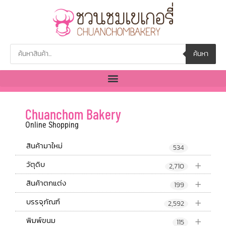
ค้นหา
Chuanchom Bakery
Online Shopping
สินค้ามาใหม่
534
+
วัตุดิบ
2,710
+
สินค้าตกแต่ง
199
+
บรรจุภัณฑ์
2,592
+
พิมพ์ขนม
115