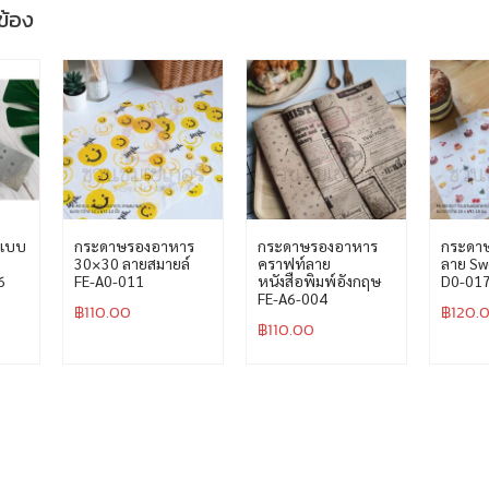
วข้อง
ยมแบบ
กระดาษรองอาหาร
กระดาษรองอาหาร
กระดา
30×30 ลายสมายล์
คราฟท์ลาย
ลาย Sw
6
FE-A0-011
หนังสือพิมพ์อังกฤษ
D0-01
FE-A6-004
฿
110.00
฿
120.
฿
110.00