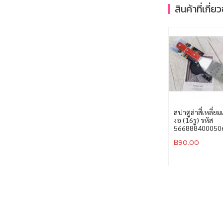
สินค้าที่เกี่ย
สปาตูล่าสี่เหลี่
งอ (16รู) รหัส
566888400050
฿
90.00