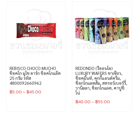
REBISCO CHOCO MUCHO
REDONDO (รีดอนโด)
ช็อคโก มูโช ดาร์ก ช็อคโกเเล็ต
LUXURY WAFERS ชาเขียว,
25 กรัม รหัส
ช็อคมิ้นท์, คุกกี้แอนด์ครีม,
4800092660962
ช็อกโกแลตส้ม, สตรอว์เบอร์รี่,
วานิลลา, ช็อกโกแลต, คาปูชิ
฿
5.00
–
฿
45.00
โน่
฿
48.00
–
฿
55.00