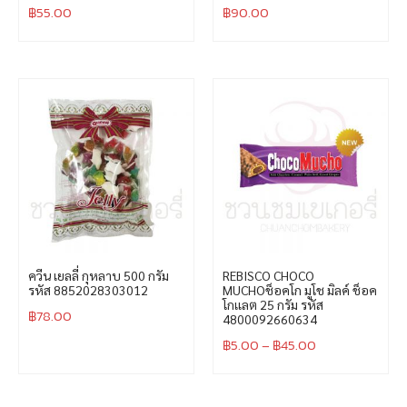
฿
55.00
฿
90.00
ควีน เยลลี่ กุหลาบ 500 กรัม
REBISCO CHOCO
รหัส 8852028303012
MUCHOช็อคโก มูโช มิลค์ ช็อค
โกเเลต 25 กรัม รหัส
฿
78.00
4800092660634
฿
5.00
–
฿
45.00