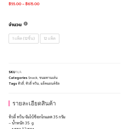
฿
55.00
–
฿
615.00
จำนวน
1 แพ็ค (12ชิ้น)
12 แพ็ค
SKU
N/A
Categories
Snack
,
ขนมทานเล่น
Tags
ทิวลี่
,
ทิวลี่ ทวิน
,
แจ็คแอนด์จิล
รายละเอียดสินค้า
ทิวลี่ ทวิน จัมโบ้ช็อกโกแลต 35 กรัม
– น้ำหนัก 35 g
– บรรจุ 12 ซอง