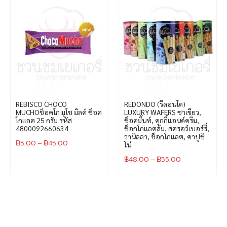
REBISCO CHOCO
REDONDO (รีดอนโด)
MUCHOช็อคโก มูโช มิลค์ ช็อค
LUXURY WAFERS ชาเขียว,
โกเเลต 25 กรัม รหัส
ช็อคมิ้นท์, คุกกี้แอนด์ครีม,
4800092660634
ช็อกโกแลตส้ม, สตรอว์เบอร์รี่,
วานิลลา, ช็อกโกแลต, คาปูชิ
฿
5.00
–
฿
45.00
โน่
฿
48.00
–
฿
55.00