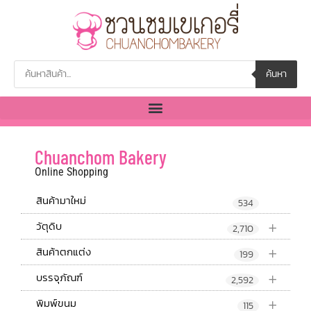
ค้นหา
Chuanchom Bakery
Online Shopping
สินค้ามาใหม่
534
+
วัตุดิบ
2,710
+
สินค้าตกแต่ง
199
+
บรรจุภัณฑ์
2,592
+
พิมพ์ขนม
115