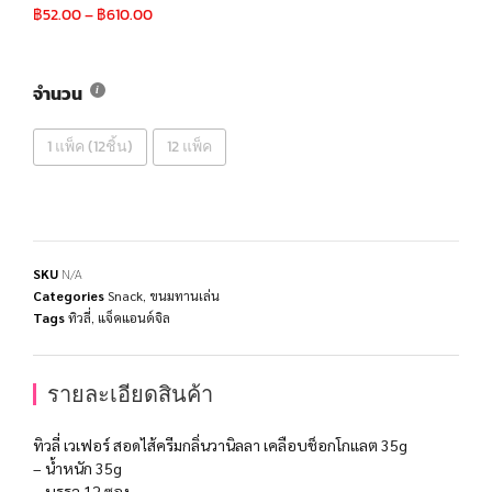
฿
52.00
–
฿
610.00
จำนวน
1 แพ็ค (12ชิ้น)
12 แพ็ค
SKU
N/A
Categories
Snack
,
ขนมทานเล่น
Tags
ทิวลี่
,
แจ็คแอนด์จิล
รายละเอียดสินค้า
ทิวลี่ เวเฟอร์ สอดไส้ครีมกลิ่นวานิลลา เคลือบช็อกโกแลต 35g
– น้ำหนัก 35g
– บรรจุ 12 ซอง