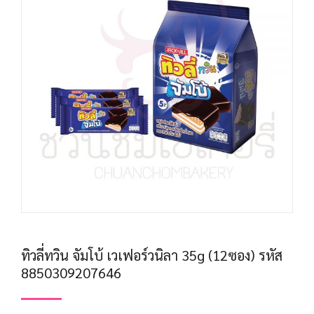
ทิวลี่ทวิน จัมโบ้ เวเฟอร์วนิลา 35g (12ซอง) รหัส
8850309207646