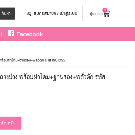
0
฿
0.00
ค้นหา
สมัครสมาชิก / เข้าสู่ระบบ
Facebook
 พร้อมฝาโดม+ฐานรอง+พลั่วตัก รหัส 1901095
ะถางม่วง พร้อมฝาโดม+ฐานรอง+พลั่วตัก รหัส
ใส่ตะกร้า