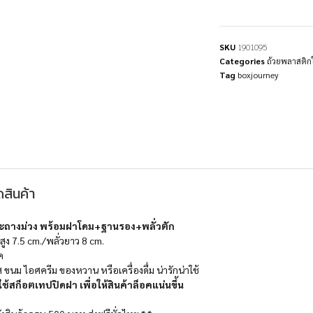
SKU
1901095
Categories
ถ้วยพลาสติก
Tag
boxjourney
สินค้า
ะถางม่วง พร้อมฝาโดม+ฐานรอง+พลั่วตัก
สูง 7.5 cm./พลั่วยาว 8 cm.
ค
ส ขนม ไอศครีม ของหวาน หรือเครื่องดื่ม น่ารักน่าใช้
้สก็อตเทปปิดฝา เพื่อให้สินค้าล็อคแน่นขึ้น