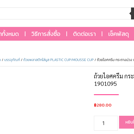
้าทั้งหมด
วิธีการสั่งซื้อ
ติดต่อเรา
เช็คพัสดุ
ด
/
บรรจุภัณฑ์
/
ถ้วยพลาสติกใส่มูส PLASTIC CUP/MOUSSE CUP
/ ถ้วยไอศครีม กระถางม่วง
ถ้วยไอศครีม กร
1901095
฿
280.00
หยิบ