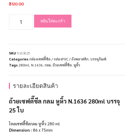
฿
120.00
หยิบใส่ตะกร้า
SKU
N163625
Categories
กล่องเซฟตี้ซิล / กล่องPVC / ถังพลาสติก
,
บรรจุภัณฑ์
Tags
280ml
,
N.1636
,
กลม
,
ถ้วยเซฟตี้ซีล
,
หูหิ้ว
รายละเอียดสินค้า
ถ้วยเซฟตี๊ซีล กลม หูหิ้ว N.1636 280ml บรรจุ
25 ใบ
โหลเซฟตี้ซิลกลม หูหิ้ว 280 ml
Dimension :
86 x 75mm