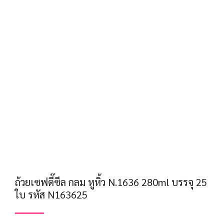
ถ้วยเซฟตี๊ซีล กลม หูหิ้ว N.1636 280ml บรรจุ 25
ใบ รหัส N163625