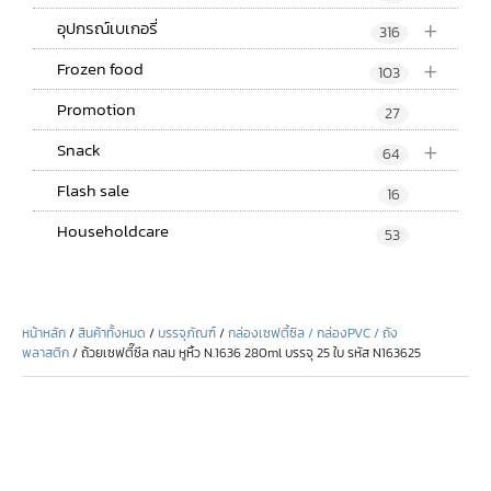
+
อุปกรณ์เบเกอรี่
316
+
Frozen food
103
Promotion
27
+
Snack
64
Flash sale
16
Householdcare
53
หน้าหลัก
/
สินค้าทั้งหมด
/
บรรจุภัณฑ์
/
กล่องเซฟตี้ซิล / กล่องPVC / ถัง
พลาสติก
/ ถ้วยเซฟตี๊ซีล กลม หูหิ้ว N.1636 280ml บรรจุ 25 ใบ รหัส N163625