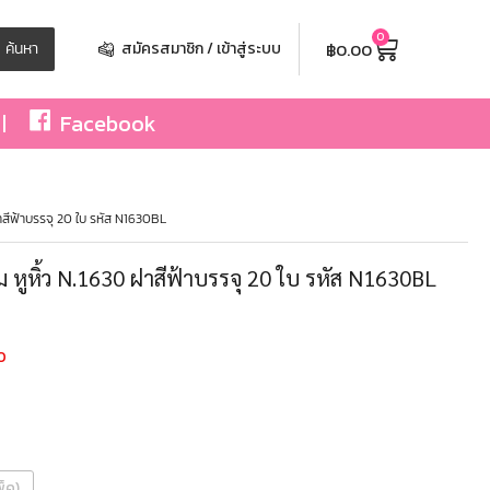
0
฿
0.00
ค้นหา
สมัครสมาชิก / เข้าสู่ระบบ
Facebook
ฝาสีฟ้าบรรจุ 20 ใบ รหัส N1630BL
ลม หูหิ้ว N.1630 ฝาสีฟ้าบรรจุ 20 ใบ รหัส N1630BL
0
พ็ค)