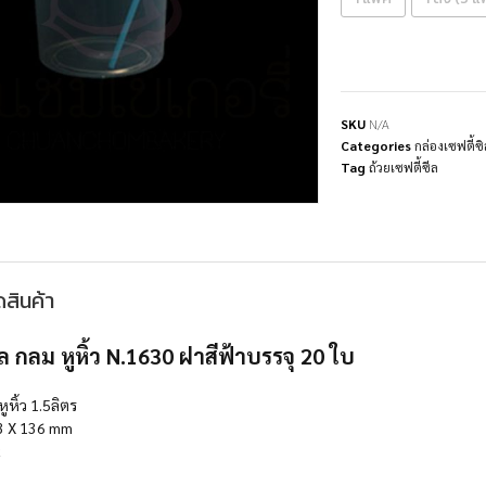
SKU
N/A
Categories
กล่องเซฟตี้ซ
Tag
ถ้วยเซฟตี้ซีล
สินค้า
ีล กลม หูหิ้ว N.1630 ฝาสีฟ้าบรรจุ 20 ใบ
ูหิ้ว 1.5ลิตร
 X 136 mm
t