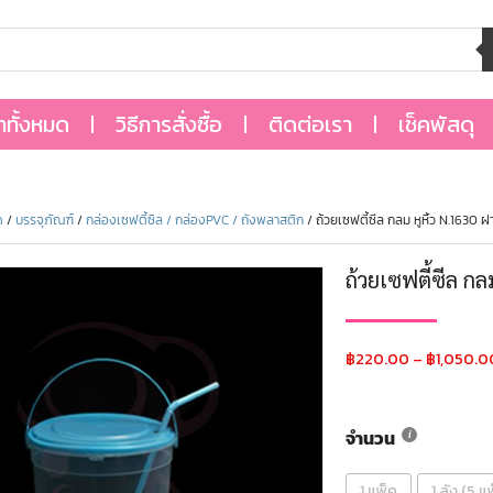
้าทั้งหมด
วิธีการสั่งซื้อ
ติดต่อเรา
เช็คพัสดุ
ด
/
บรรจุภัณฑ์
/
กล่องเซฟตี้ซิล / กล่องPVC / ถังพลาสติก
/ ถ้วยเซฟตี้ซีล กลม หูหิ้ว N.1630 
ถ้วยเซฟตี้ซีล ก
฿
220.00
–
฿
1,050.0
จำนวน
1 แพ็ค
1 ลัง (5 แ