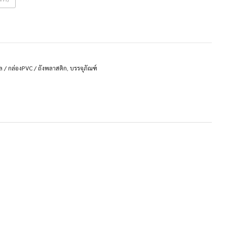
ิล / กล่องPVC / ถังพลาสติก
,
บรรจุภัณฑ์