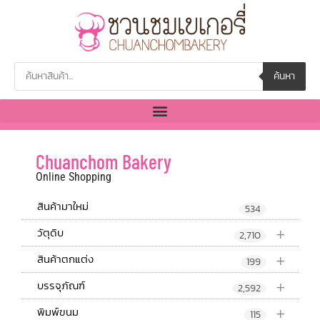
ค้นหา
Chuanchom Bakery
Online Shopping
สินค้ามาใหม่
534
+
วัตุดิบ
2,710
+
สินค้าตกแต่ง
199
+
บรรจุภัณฑ์
2,592
+
พิมพ์ขนม
115