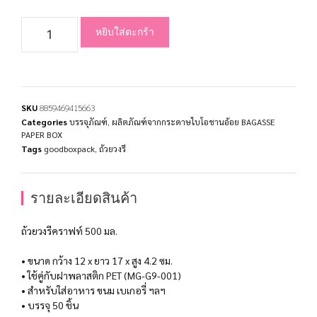
หยิบใส่ตะกร้า
SKU
8859469415663
Categories
บรรจุภัณฑ์
,
ผลิตภัณฑ์จากกระดาษไบโอชานอ้อย BAGASSE
PAPER BOX
Tags
goodboxpack
,
ถ้วยวงรี
รายละเอียดสินค้า
ถ้วยวงรีคราฟท์ 500 มล.
• ขนาด กว้าง 12 x ยาว 17 x สูง 4.2 ซม.
• ใช้คู่กับฝาพลาสติก PET (MG-G9-001)
• สำหรับใส่อาหาร ขนม เบเกอรี่ ฯลฯ
• บรรจุ 50 ชิ้น