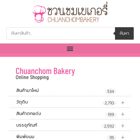
ค้นหา
Chuanchom Bakery
Online Shopping
สินค้ามาใหม่
534
+
วัตุดิบ
2,710
+
สินค้าตกแต่ง
199
+
บรรจุภัณฑ์
2,592
+
พิมพ์ขนม
115