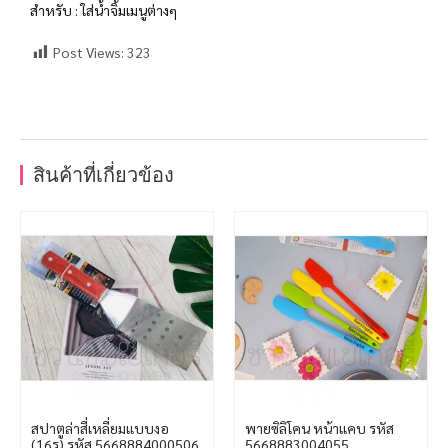
สำหรับ : ใส่น้ำจิ้มเมนูต่างๆ
Post Views:
323
สินค้าที่เกี่ยวข้อง
สปาตูล่าสี่เหลี่ยมแบบงอ
พายซิลิโคน หน้าแคบ รหัส
(16รู) รหัส 5668884000506
5668883004055