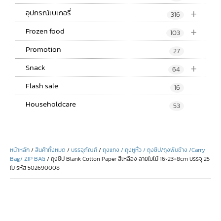
+
อุปกรณ์เบเกอรี่
316
+
Frozen food
103
Promotion
27
+
Snack
64
Flash sale
16
Householdcare
53
หน้าหลัก
/
สินค้าทั้งหมด
/
บรรจุภัณฑ์
/
ถุงแกง / ถุงหูหิ้ว / ถุงซิป/ถุงพับข้าง /Carry
Bag/ ZIP BAG
/ ถุงซิป Blank Cotton Paper สีเหลือง ลายใบไม้ 16×23+8cm บรรจุ 25
ใบ รหัส 502690008