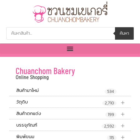
ค้นหา
Chuanchom Bakery
Online Shopping
สินค้ามาใหม่
534
+
วัตุดิบ
2,710
+
สินค้าตกแต่ง
199
+
บรรจุภัณฑ์
2,592
+
พิมพ์ขนม
115