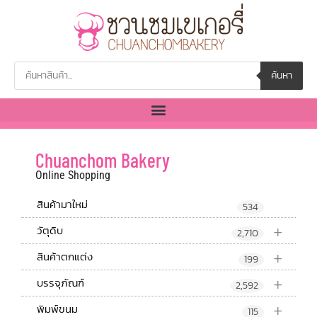
ค้นหา
Chuanchom Bakery
Online Shopping
สินค้ามาใหม่
534
+
วัตุดิบ
2,710
+
สินค้าตกแต่ง
199
+
บรรจุภัณฑ์
2,592
+
พิมพ์ขนม
115