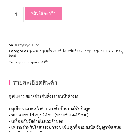
หยิบใส่ตะกร้า
SKU
8859469420056
Categories
ถุงแกง / ถุงหูหิ้ว / ถุงซิป/ถุงพับข้าง /Carry Bag/ ZIP BAG
,
บรรจุ
ภัณฑ์
Tags
goodboxpack
,
ถุงซิป
รายละเอียดสินค้า
ถุงซิปขาว ขยายข้าง ก้นตั้ง เจาะหน้าต่าง M
• ถุงสีขาว เจาะหน้าต่าง ทรงตั้ง ด้านบนมีซิปปิดรูด
• ขนาด ยาว 14 x สูง 24 ซม. (ขยายข้าง +4.5 ซม.)
• เคลือบกันซึมด้านในและด้านอก
• เหมาะสำหรับใส่ขนมอบกรอบ เช่น คุกกี้ ขนมสแน็ค ธัญญาพืช ขนม