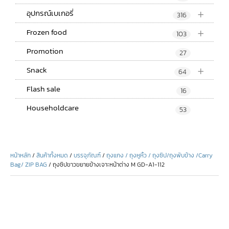
+
อุปกรณ์เบเกอรี่
316
+
Frozen food
103
Promotion
27
+
Snack
64
Flash sale
16
Householdcare
53
หน้าหลัก
/
สินค้าทั้งหมด
/
บรรจุภัณฑ์
/
ถุงแกง / ถุงหูหิ้ว / ถุงซิป/ถุงพับข้าง /Carry
Bag/ ZIP BAG
/ ถุงซิปขาวขยายข้างเจาะหน้าต่าง M GD-A1-112