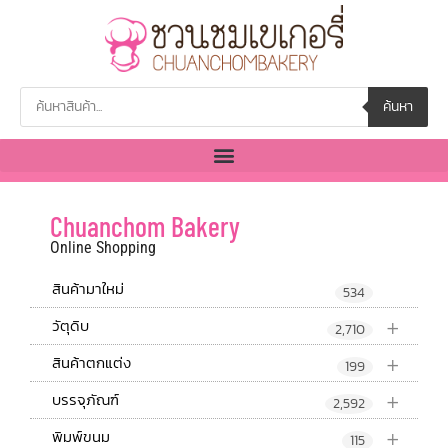
ค้นหา
Chuanchom Bakery
Online Shopping
สินค้ามาใหม่
534
+
วัตุดิบ
2,710
+
สินค้าตกแต่ง
199
+
บรรจุภัณฑ์
2,592
+
พิมพ์ขนม
115