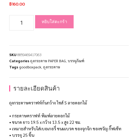
฿
160.00
หยิบใส่ตะกร้า
SKU
8859469417063
Categories
ถุงกระดาษ PAPER BAG
,
บรรจุภัณฑ์
Tags
goodboxpack
,
ถุงกระดาษ
รายละเอียดสินค้า
ถุงกระดาษคราฟท์ก้นกว้าง ไซส์ S ลายดอกไม้
• กระดาษคราฟท์ พิมพ์ลายดอกไม้
• ขนาด ยาว 19.5 x กว้าง 13.5 x สูง 22 ซม.
• เหมาะสำหรับใส่เบอเกอรี่ ขนมเบรค ของจุกจิก ของขวัญ กิ๊ฟเซ็ท
• บรรจุ 25 ชิ้น