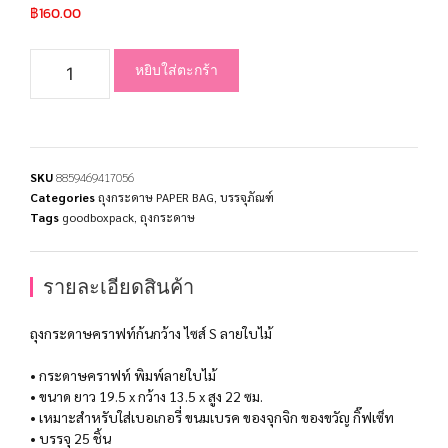
฿
160.00
หยิบใส่ตะกร้า
SKU
8859469417056
Categories
ถุงกระดาษ PAPER BAG
,
บรรจุภัณฑ์
Tags
goodboxpack
,
ถุงกระดาษ
รายละเอียดสินค้า
ถุงกระดาษคราฟท์ก้นกว้าง ไซส์ S ลายใบไม้
• กระดาษคราฟท์ พิมพ์ลายใบไม้
• ขนาด ยาว 19.5 x กว้าง 13.5 x สูง 22 ซม.
• เหมาะสำหรับใส่เบอเกอรี่ ขนมเบรค ของจุกจิก ของขวัญ กิ๊ฟเซ็ท
• บรรจุ 25 ชิ้น