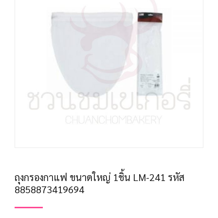
ถุงกรองกาแฟ ขนาดใหญ่ 1ชิ้น LM-241 รหัส
8858873419694