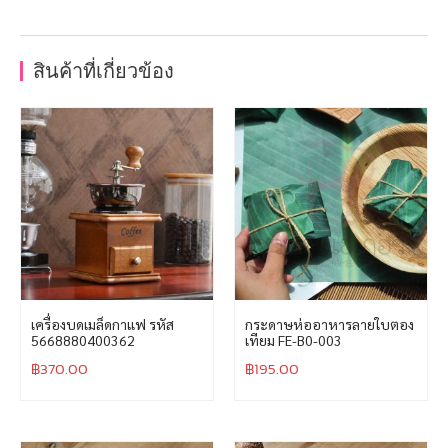
สินค้าที่เกี่ยวข้อง
เครื่องบดเมล็ดกาแฟ รหัส
กระดาษห่ออาหารลายใบตอง
5668880400362
เทียม FE-B0-003
฿
370.00
฿
195.00