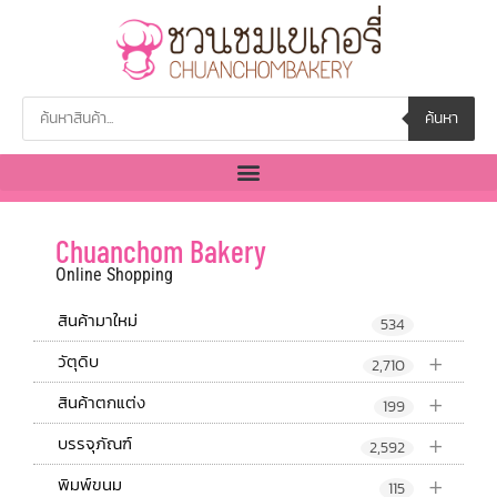
ค้นหา
Chuanchom Bakery
Online Shopping
สินค้ามาใหม่
534
+
วัตุดิบ
2,710
+
สินค้าตกแต่ง
199
+
บรรจุภัณฑ์
2,592
+
พิมพ์ขนม
115