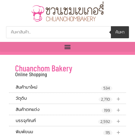
ค้นหา
Chuanchom Bakery
Online Shopping
สินค้ามาใหม่
534
+
วัตุดิบ
2,710
+
สินค้าตกแต่ง
199
+
บรรจุภัณฑ์
2,592
+
พิมพ์ขนม
115