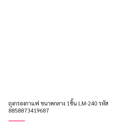
ถุงกรองกาแฟ ขนาดกลาง 1ชิ้น LM-240 รหัส
8858873419687