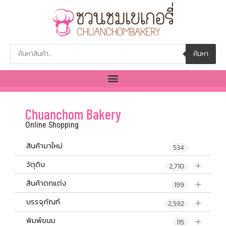
ค้นหา
Chuanchom Bakery
Online Shopping
สินค้ามาใหม่
534
+
วัตุดิบ
2,710
+
สินค้าตกแต่ง
199
+
บรรจุภัณฑ์
2,592
+
พิมพ์ขนม
115