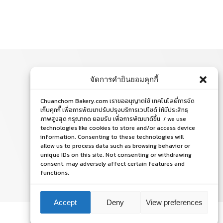
จัดการคำยินยอมคุกกี้
ติดต่อสอบถาม
Chuanchom Bakery.com เราขออนุญาตใช้ เทคโนโลยี่การจัด
โทร. 065-526-2325, 02 519 8212
เก็บคุกกี๊ เพื่อการพัฒนาปรับปรุงบริการเวปไซด์ ให้มีประสิทธฺ
ภาพสูงสุด กรุณากด ยอมรับ เพื่อการพัฒนาดีขึ้น / we use
E-mail : chuanchom.bakery@gmail.com
technologies like cookies to store and/or access device
information. Consenting to these technologies will
allow us to process data such as browsing behavior or
unique IDs on this site. Not consenting or withdrawing
consent, may adversely affect certain features and
functions.
ติดต่อเรา
ติดต่อเรา
Accept
Deny
View preferences