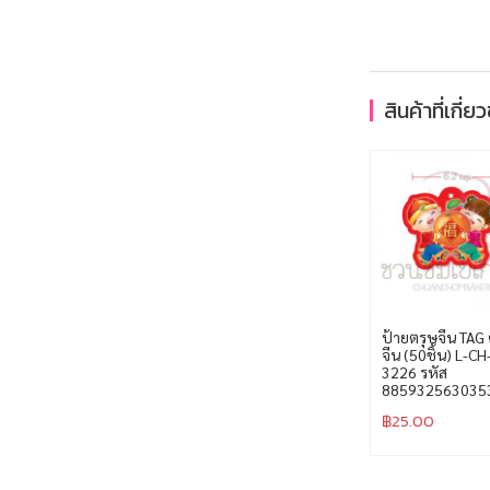
สินค้าที่เกี่ย
ป้ายตรุษจีน TAG 
จีน (50ชิ้น) L-CH
3226 รหัส
885932563035
฿
25.00