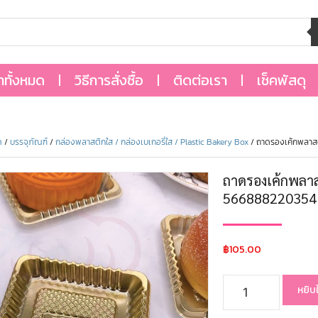
้าทั้งหมด
วิธีการสั่งซื้อ
ติดต่อเรา
เช็คพัสดุ
ด
/
บรรจุภัณฑ์
/
กล่องพลาสติกใส / กล่องเบเกอรี่ใส / Plastic Bakery Box
/ ถาดรองเค้กพลาสต
ถาดรองเค้กพลาสต
566888220354
฿
105.00
หยิบ