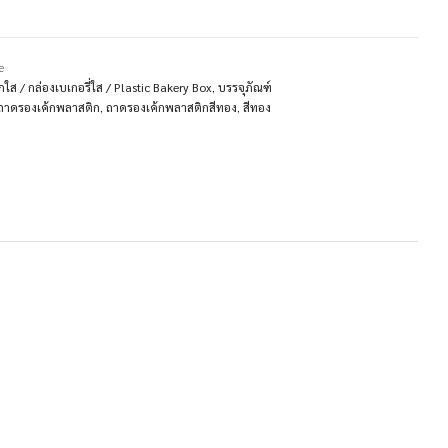
e
ใส / กล่องเบเกอรี่ใส / Plastic Bakery Box
,
บรรจุภัณฑ์
ถาดรองเค้กพลาสติก
,
ถาดรองเค้กพลาสติกสีทอง
,
สีทอง