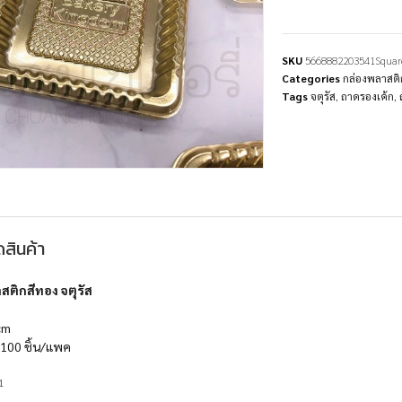
SKU
5668882203541Squar
Categories
กล่องพลาสติก
Tags
จตุรัส
,
ถาดรองเค้ก
,
สินค้า
ติกสีทอง จตุรัส
cm
100 ชิ้น/แพค
1