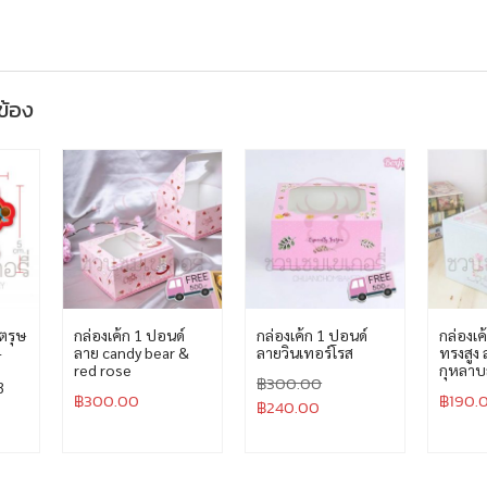
วข้อง
ตรุษ
กล่องเค้ก 1 ปอนด์
กล่องเค้ก 1 ปอนด์
กล่องเค
-
ลาย candy bear &
ลายวินเทอร์โรส
ทรงสูง 
red rose
กุหลา
฿
300.00
3
฿
300.00
฿
190.
฿
240.00