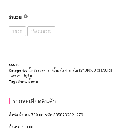
จำนวน
1 ขวด
1ลัง (12ขวด)
SKU
N/A
Categories
น้ำเชื่อมรสต่างๆ/น้ำผลไม้/ผงผลไม้ SYRUPS/JUICES/JUICE
POWDER
,
วัตุดิบ
Tags
ติ่งฟง
,
น้ำองุ่น
รายละเอียดสินค้า
ติ่งฟง น้ำองุ่น 750 มล. รหัส 8858732821279
น้ำองุ่น 750 มล.