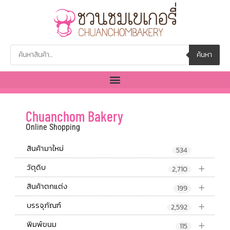
ค้นหา
Chuanchom Bakery
Online Shopping
สินค้ามาใหม่
534
+
วัตุดิบ
2,710
+
สินค้าตกแต่ง
199
+
บรรจุภัณฑ์
2,592
+
พิมพ์ขนม
115