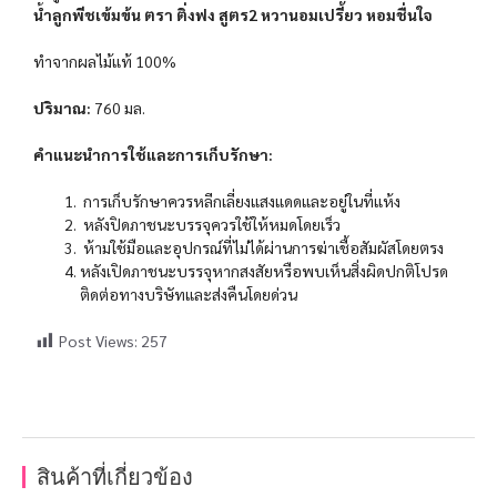
น้ำลูกพีชเข้มข้น ตรา ติ่งฟง สูตร2 หวานอมเปรี้ยว หอมชื่นใจ
ทำจากผลไม้แท้ 100%
ปริมาณ:
760 มล.
คำแนะนำการใช้และการเก็บรักษา:
การเก็บรักษาควรหลีกเลี่ยงแสงแดดและอยู่ในที่แห้ง
หลังปิดภาชนะบรรจุควรใช้ให้หมดโดยเร็ว
ห้ามใช้มือและอุปกรณ์ที่ไม่ได้ผ่านการฆ่าเชื้อสัมผัสโดยตรง
หลังเปิดภาชนะบรรจุหากสงสัยหรือพบเห็นสิ่งผิดปกติโปรด
ติดต่อทางบริษัทและส่งคืนโดยด่วน
Post Views:
257
สินค้าที่เกี่ยวข้อง