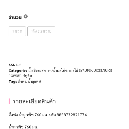
จำนวน
1 ขวด
1ลัง (12ขวด)
SKU
N/A
Categories
น้ำเชื่อมรสต่างๆ/น้ำผลไม้/ผงผลไม้ SYRUPS/JUICES/JUICE
POWDER
,
วัตุดิบ
Tags
ติ่งฟง
,
น้ำลูกพีช
รายละเอียดสินค้า
ติ่งฟง น้ำลูกพีช 760 มล. รหัส 8858732821774
น้ำลูกพีช 760 มล.