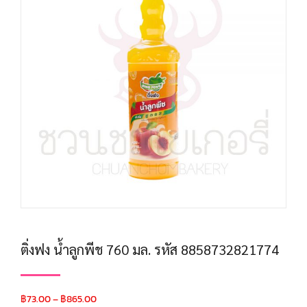
ติ่งฟง น้ำลูกพีช 760 มล. รหัส 8858732821774
฿
73.00
–
฿
865.00