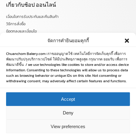
เกี่ยวกับช้อป ออนไลน์
เงื่อนไขการรับประกันและคืนสินค้า
วิธีการสั่งซื้อ
ข้อตกลงและเงื่อนไข
คำถามที่พบบ่อย
จัดการคำยินยอมคุกกี้
ติดตามข่าวสารได้ที่
Chuanchom Bakery.com เราขออนุญาตใช้ เทคโนโลยี่การจัดเก็บคุกกี๊ เพื่อการ
พัฒนาปรับปรุงบริการเวปไซด์ ให้มีประสิทธฺภาพสูงสุด กรุณากด ยอมรับ เพื่อการ
พัฒนาดีขึ้น / we use technologies like cookies to store and/or access device
chuanchombakery
information. Consenting to these technologies will allow us to process data
chuanchombakery
such as browsing behavior or unique IDs on this site. Not consenting or
www.chuanchombakery.com
withdrawing consent, may adversely affect certain features and functions.
ติดต่อสอบถาม
Accept
โทร. 065-526-2325, 02 519 8212
Deny
E-mail : chuanchom.bakery@gmail.com
View preferences
Copyright © 2012–2023 chuanchombakery.com All rights reserved.
HOME
SHOP
ORDER
LOGIN
LINE