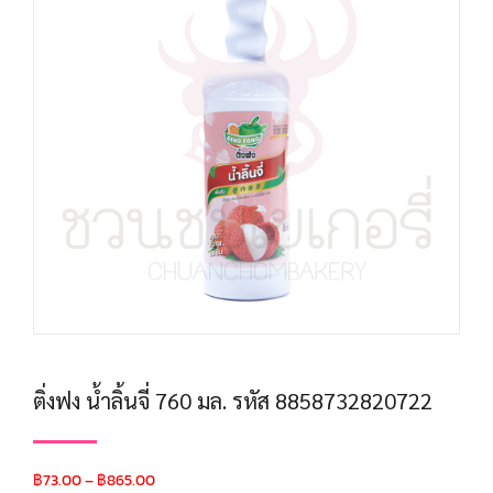
ติ่งฟง น้ำลิ้นจี่ 760 มล. รหัส 8858732820722
฿
73.00
–
฿
865.00