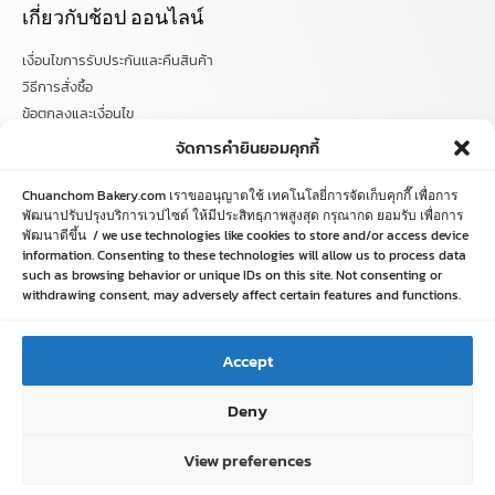
เกี่ยวกับช้อป ออนไลน์
เงื่อนไขการรับประกันและคืนสินค้า
วิธีการสั่งซื้อ
ข้อตกลงและเงื่อนไข
คำถามที่พบบ่อย
จัดการคำยินยอมคุกกี้
ติดตามข่าวสารได้ที่
Chuanchom Bakery.com เราขออนุญาตใช้ เทคโนโลยี่การจัดเก็บคุกกี๊ เพื่อการ
พัฒนาปรับปรุงบริการเวปไซด์ ให้มีประสิทธฺภาพสูงสุด กรุณากด ยอมรับ เพื่อการ
พัฒนาดีขึ้น / we use technologies like cookies to store and/or access device
chuanchombakery
information. Consenting to these technologies will allow us to process data
chuanchombakery
such as browsing behavior or unique IDs on this site. Not consenting or
www.chuanchombakery.com
withdrawing consent, may adversely affect certain features and functions.
ติดต่อสอบถาม
Accept
โทร. 065-526-2325, 02 519 8212
Deny
E-mail : chuanchom.bakery@gmail.com
View preferences
Copyright © 2012–2023 chuanchombakery.com All rights reserved.
HOME
SHOP
ORDER
LOGIN
LINE