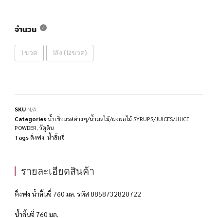
จำนวน
1 ขวด
1ลัง (12ขวด)
SKU
N/A
Categories
น้ำเชื่อมรสต่างๆ/น้ำผลไม้/ผงผลไม้ SYRUPS/JUICES/JUICE
POWDER
,
วัตุดิบ
Tags
ติ่งฟง
,
น้ำลิ้นจี่
รายละเอียดสินค้า
ติ่งฟง น้ำลิ้นจี่ 760 มล. รหัส 8858732820722
น้ำลิ้นจี่ 760 มล.