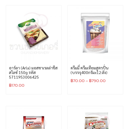
อาร์ลา (Arla) มอสซาเรลล่าชีส
ดรีมมี่ ครีมเทียมสูตรปั่น
สไลซ์ 150g รหัส
(บรรจุ400กรัมx12:ลัง)
5711953006425
฿
70.00
–
฿
790.00
฿
170.00