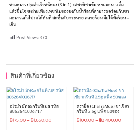
ชามะนาวปรุงสำเร็จชนิดผง (3 in 1) รสชาติชาเข้ม หอมมะนาว ดื่ม
แล้วชื่นใจ ชงง่ายเพียงเทชาในซองชงกับน้ำร้อนก็สามารถอร่อยกับชา
มะนาวแก้วโปรดได้ทันที สดชื่นดับกระหาย คลายร้อน ดื่มได้ทั้งร้อน –
เย็น
Post Views:
370
สินค้าที่เกี่ยวข้อง
อโรม่า มัทฉะกรีนทีเบส รหัส
ตรามือ (ChaTraMue) ชาเขียว
8852641036717
กรีนที 2.5g แพ็ค 50ซอง
฿
175.00
–
฿
1,650.00
฿
100.00
–
฿
2,400.00