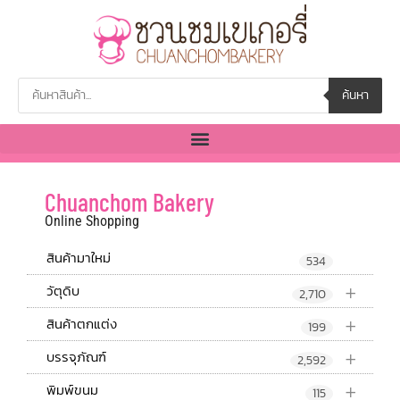
ค้นหา
Chuanchom Bakery
Online Shopping
สินค้ามาใหม่
534
+
วัตุดิบ
2,710
+
สินค้าตกแต่ง
199
+
บรรจุภัณฑ์
2,592
+
พิมพ์ขนม
115