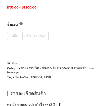
฿
155.00
–
฿
1,300.00
จำนวน
1 แพ็ค
1 ลัง ( 10 แพ็ค )
SKU
N/A
Category
ชา / ผงชาเขียว / ผงเครื่องดื่ม TEA/MATCHA POWDER/Instant
beverage
Tags
ChaTraMue
,
ชามะนาว
,
ตรามือ
รายละเอียดสินค้า
ตรามือ ชามะนาวปรุงสำเร็จ สูตร2 (3in1)