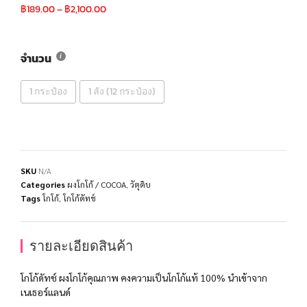
฿
189.00
–
฿
2,100.00
จำนวน
1 กระป๋อง
1 ลัง (12 กระป๋อง)
SKU
N/A
Categories
ผงโกโก้ / COCOA
,
วัตุดิบ
Tags
โกโก้
,
โกโก้ดัทช์
รายละเอียดสินค้า
โกโก้ดัทช์ ผงโกโก้คุณภาพ คงความเป็นโกโก้แท้ 100% นำเข้าจาก
เนเธอร์แลนด์