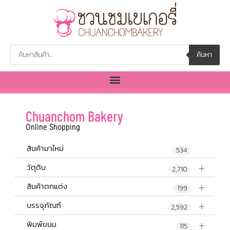
ค้นหา
Chuanchom Bakery
Online Shopping
สินค้ามาใหม่
534
+
วัตุดิบ
2,710
+
สินค้าตกแต่ง
199
+
บรรจุภัณฑ์
2,592
+
พิมพ์ขนม
115