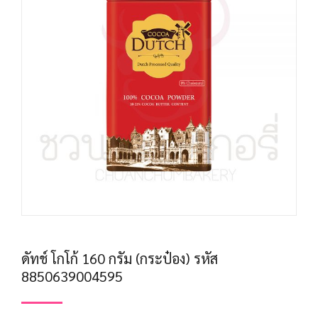
ดัทช์ โกโก้ 160 กรัม (กระป๋อง) รหัส
8850639004595