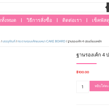
าทั้งหมด
วิธีการสั่งซื้อ
ติดต่อเรา
เช็คพัสด
ด
/
บรรจุภัณฑ์
/
กระดาษรองเค้กแบบหนา CAKE BOARD
/ ฐานรองเค้ก 4 ปอนด์แบบหยัก
ฐานรองเค้ก 4 
฿
100.00
หยิบใส่ตะ