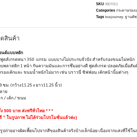
0807002
SKU
กระดาษรองเ
Categories
boxjourney
,
ฐานคัพ
Tags
ดสินค้า
อนด์แบบหยัก
ูดส์เกรดหนา 350 แกรม แบบบางไม่ประกบจั่วปัง สำหรับรองขนมไม่หนัก
บพลาสติก 1 หน้า กันความมันและการซึมอย่างดี ฟูดส์เกรด ปลอดภัยเมื่อสัม
องเค้กและ ขนมน้ำหนักไม่มาก เช่น บราวนี่ ชิฟฟ่อน เค้กหน้านิ้มต่างๆ
 ซม. (กว้าง11.25 x ยาว11.25 นิ้ว)
อลาย
 / เค้ก / ขนม
่ง 500 บาท ส่งฟรีทั่วไทย * * *
รี ” ในรูปภาพ ไม่ได้ร่วมโปรโมชั่นแล้วค่ะ)
งรูปถ่ายอาจผิดเพี้ยนไปจากสีของสินค้าจริงบ้างเล็กน้อย เนื่องจากแสงที่ใช้