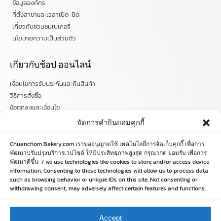
ข้อมูลองค์กร
ที่ตั้งสาขาและเวลาเปิด-ปิด
เกี่ยวกับชวนชมเบเกอรี่
นโยบายความเป็นส่วนตัว
เกี่ยวกับช้อป ออนไลน์
เงื่อนไขการรับประกันและคืนสินค้า
วิธีการสั่งซื้อ
ข้อตกลงและเงื่อนไข
คำถามที่พบบ่อย
จัดการคำยินยอมคุกกี้
ติดตามข่าวสารได้ที่
Chuanchom Bakery.com เราขออนุญาตใช้ เทคโนโลยี่การจัดเก็บคุกกี๊ เพื่อการ
พัฒนาปรับปรุงบริการเวปไซด์ ให้มีประสิทธฺภาพสูงสุด กรุณากด ยอมรับ เพื่อการ
พัฒนาดีขึ้น / we use technologies like cookies to store and/or access device
chuanchombakery
information. Consenting to these technologies will allow us to process data
chuanchombakery
such as browsing behavior or unique IDs on this site. Not consenting or
www.chuanchombakery.com
withdrawing consent, may adversely affect certain features and functions.
ติดต่อสอบถาม
Accept