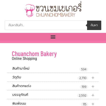
ค้นหา
Chuanchom Bakery
Online Shopping
สินค้ามาใหม่
534
+
วัตุดิบ
2,710
+
สินค้าตกแต่ง
199
+
บรรจุภัณฑ์
2,592
+
พิมพ์ขนม
115