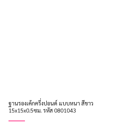
ฐานรองเค้กครึ่งปอนด์ แบบหนา สีขาว
15x15x0.5ซม. รหัส 0801043