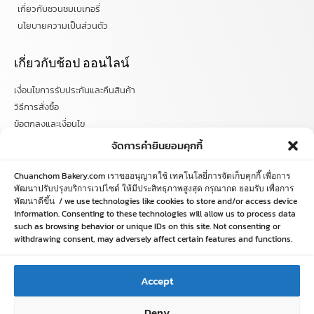
เกี่ยวกับชวนชมเบเกอรี่
นโยบายความเป็นส่วนตัว
เกี่ยวกับช้อป ออนไลน์
เงื่อนไขการรับประกันและคืนสินค้า
วิธีการสั่งซื้อ
ข้อตกลงและเงื่อนไข
คำถามที่พบบ่อย
จัดการคำยินยอมคุกกี้
ติดตามข่าวสารได้ที่
Chuanchom Bakery.com เราขออนุญาตใช้ เทคโนโลยี่การจัดเก็บคุกกี๊ เพื่อการ
พัฒนาปรับปรุงบริการเวปไซด์ ให้มีประสิทธฺภาพสูงสุด กรุณากด ยอมรับ เพื่อการ
พัฒนาดีขึ้น / we use technologies like cookies to store and/or access device
chuanchombakery
information. Consenting to these technologies will allow us to process data
chuanchombakery
such as browsing behavior or unique IDs on this site. Not consenting or
www.chuanchombakery.com
withdrawing consent, may adversely affect certain features and functions.
ติดต่อสอบถาม
Accept
โทร. 065-526-2325, 02 519 8212
Deny