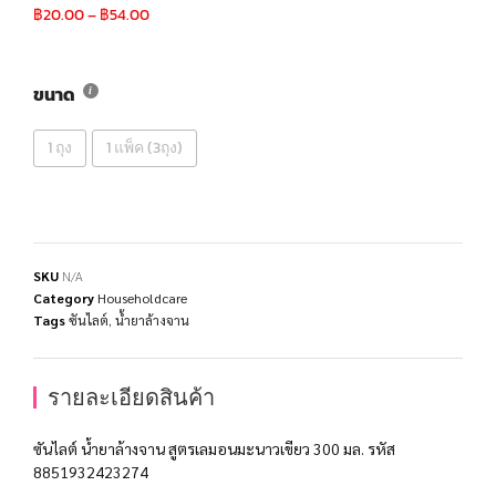
฿
20.00
–
฿
54.00
ขนาด
1 ถุง
1 แพ็ค (3ถุง)
SKU
N/A
Category
Householdcare
Tags
ซันไลต์
,
น้ำยาล้างจาน
รายละเอียดสินค้า
ซันไลต์ น้ำยาล้างจาน สูตรเลมอนมะนาวเขียว 300 มล. รหัส
8851932423274