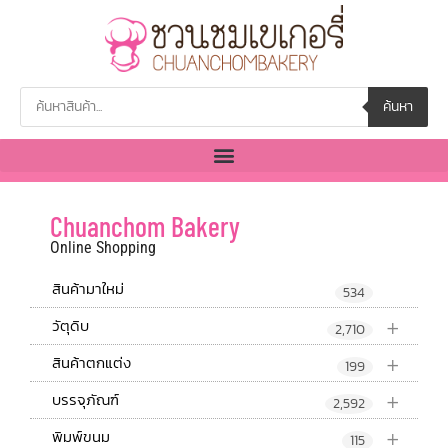
ค้นหา
Chuanchom Bakery
Online Shopping
สินค้ามาใหม่
534
+
วัตุดิบ
2,710
+
สินค้าตกแต่ง
199
+
บรรจุภัณฑ์
2,592
+
พิมพ์ขนม
115