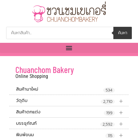
ค้นหา
Chuanchom Bakery
Online Shopping
สินค้ามาใหม่
534
+
วัตุดิบ
2,710
+
สินค้าตกแต่ง
199
+
บรรจุภัณฑ์
2,592
+
พิมพ์ขนม
115