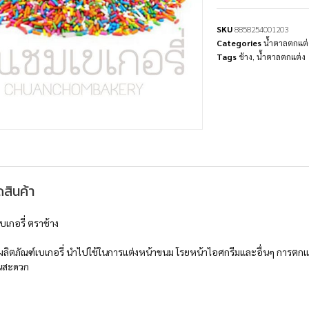
SKU
8858254001203
Categories
น้ำตาลตกแต
Tags
ช้าง
,
น้ำตาลตกแต่ง
สินค้า
บเกอรี่ ตราช้าง
ผลิตภัณฑ์เบเกอรี่ นำไปใช้ในการแต่งหน้าขนม โรยหน้าไอศกรีมและอื่นๆ การตกแต
านสะดวก
ม
8