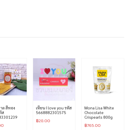
ตาล สีทอง
เทียน I love you รหัส
Mona Lisa White
ัส
5668882301575
Chocolate
83301239
Crispearls 800g
฿
28.00
00
฿
765.00