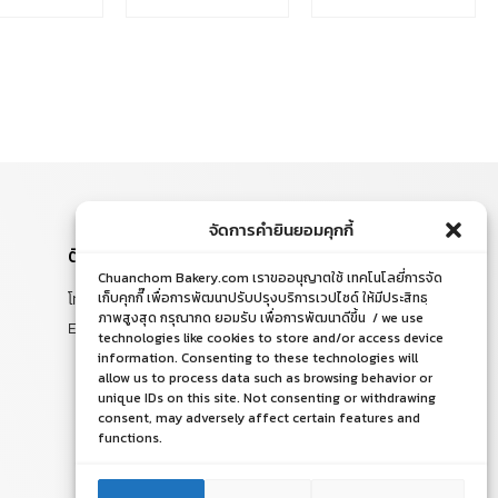
ติดต่อสอบถาม
โทร. 065-526-2325, 02 519 8212
E-mail : chuanchom.bakery@gmail.com
จัดการคำยินยอมคุกกี้
Chuanchom Bakery.com เราขออนุญาตใช้ เทคโนโลยี่การจัด
เก็บคุกกี๊ เพื่อการพัฒนาปรับปรุงบริการเวปไซด์ ให้มีประสิทธฺ
ภาพสูงสุด กรุณากด ยอมรับ เพื่อการพัฒนาดีขึ้น / we use
technologies like cookies to store and/or access device
information. Consenting to these technologies will
allow us to process data such as browsing behavior or
unique IDs on this site. Not consenting or withdrawing
consent, may adversely affect certain features and
functions.