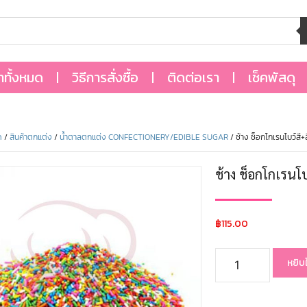
้าทั้งหมด
วิธีการสั่งซื้อ
ติดต่อเรา
เช็คพัสดุ
ด
/
สินค้าตกแต่ง
/
น้ำตาลตกแต่ง CONFECTIONERY/EDIBLE SUGAR
/ ช้าง ช็อกโกเรนโบว์สี
ช้าง ช็อกโกเรนโ
฿
115.00
หยิบ