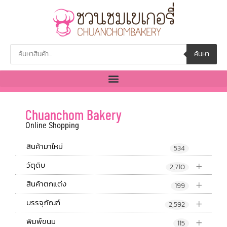
ค้นหา
Chuanchom Bakery
Online Shopping
สินค้ามาใหม่
534
+
วัตุดิบ
2,710
+
สินค้าตกแต่ง
199
+
บรรจุภัณฑ์
2,592
+
พิมพ์ขนม
115