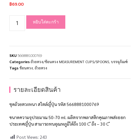
฿
69.00
หยิบใส่ตะกร้า
SKU
5668881000769
Categories
ถ้วยตวง/ช้อนตวง MEASUREMENT CUPS/SPOONS
,
บรรจุภัณฑ์
Tags
ช้อนตวง
,
ถ้วยตวง
รายละเอียดสินค้า
ชุดถ้วยตวงหนา สไตล์ญี่ปุ่น รหัส 5668881000769
ขนาดความจุประมาณ 50-70 ml. ผลิตจากพลาสติกคุณภาพส่งออก
ประเทศญี่ปุ่น สามารถทนอุณหภูมิได้ถึง 100 C ํ ถึง – 30 C ํ
Post Views:
243