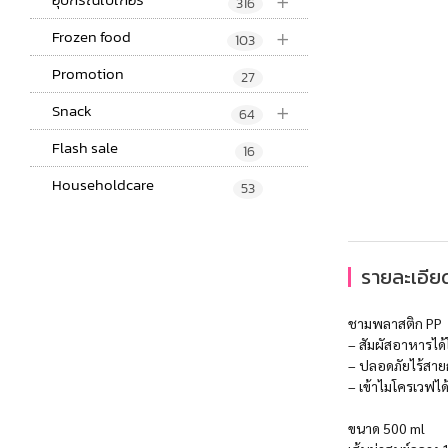
+
316
+
Frozen food
103
Promotion
27
+
Snack
64
Flash sale
16
Householdcare
53
รายละเอียด
ชามพลาสติก PP
– สัมผัสอาหารได
– ปลอดภัยไร้สายก
– เข้าไมโครเวฟได
ขนาด 500 ml