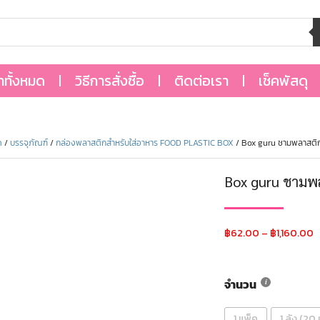
้าทั้งหมด
วิธีการสั่งซื้อ
ติดต่อเรา
เช็คพัสดุ
ด
/
บรรจุภัณฑ์
/
กล่องพลาสติกสำหรับใส่อาหาร FOOD PLASTIC BOX
/ Box guru ชามพลาสติ
Box guru ชามพ
฿
62.00
–
฿
1,160.00
จำนวน
1 แพ็ค
1 ลัง (20 