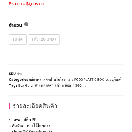
฿
59.00
–
฿
1,085.00
จำนวน
1 แพ็ค
1 ลัง (20 แพ็ค)
SKU
N/A
Categories
กล่องพลาสติกสำหรับใส่อาหาร FOOD PLASTIC BOX
,
บรรจุภัณฑ์
Tags
Box Guru
,
ชามพลาสติก สีดำ พร้อมฝา 360ml
รายละเอียดสินค้า
ชามพลาสติก PP
– สัมผัสอาหารได้โดยตรง
– ปลอดภัยไร้สายก่อมะเร็ง