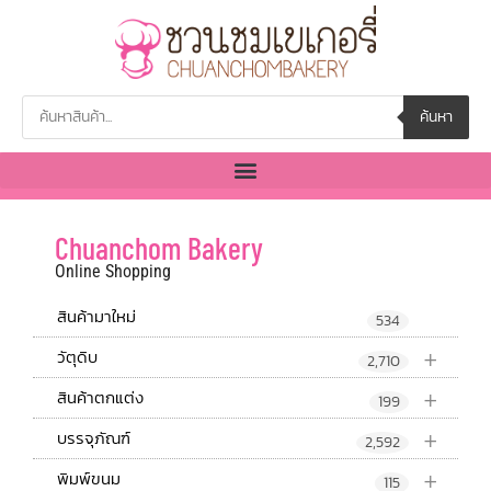
ค้นหา
Chuanchom Bakery
Online Shopping
สินค้ามาใหม่
534
+
วัตุดิบ
2,710
+
สินค้าตกแต่ง
199
+
บรรจุภัณฑ์
2,592
+
พิมพ์ขนม
115