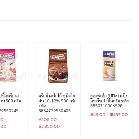
วิปปิ้งครีมผง
ดรีมมี่ ผงโกโก้ ชนิดไข
ยูเอฟเอ็ม (UFM) แป้ง
าน 500 กรัม
มัน 10-12% 500 กรัม
โฮลวีท 1 กิโลกรัม รหัส
รหัส
8850310006528
29550245
8854729550405
฿
48.00
–
฿
465.00
00
–
฿
208.00
–
.00
฿
2,350.00