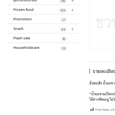
+
316
+
Frozen food
103
Promotion
27
+
Snack
64
Flash sale
16
Householdcare
53
รายละเอียด
ฉั่วฮะเส็ง น้ำม
“น้ำมะขามเปียกเ
ได้สารพัดเมนู ไม่
Post Views:
26