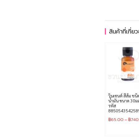
สินค้าที่เกี่ย
วินเซนต์ สีส้ม ชนิ
น้ำมัน ขนาด 30ม
รหัส
885054354258
฿
65.00
–
฿
740