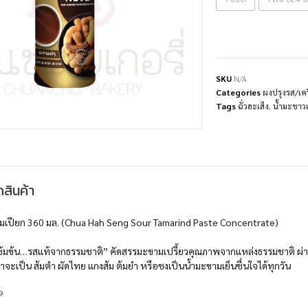
SKU
N/A
Categories
ผงปรุงรส/เค
Tags
ฉั่วฮะเส็ง
,
น้ำมะขาวเ
สินค้า
ะขามเปียก 360 มล. (Chua Hah Seng Sour Tamarind Paste Concentrate)
ข้มข้น…รสแท้จากธรรมชาติ” คัดสรรมะขามเปรี้ยวคุณภาพจากแหล่งธรรมชาติ ผ่านก
ว่าจะเป็น ส้มตำ ผัดไทย แกงส้ม ต้มยำ หรือชงเป็นน้ำมะขามเย็นชื่นใจได้ทุกวัน
9