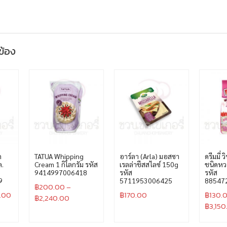
วข้อง
ด
TATUA Whipping
อาร์ลา (Arla) มอสซา
ดรีมมี่ 
ล.
Cream 1 กิโลกรัม รหัส
เรลล่าชีสสไลซ์ 150g
ชนิดหว
9414997006418
รหัส
รหัส
9
5711953006425
88547
฿
200.00
–
.00
฿
170.00
฿
130.
฿
2,240.00
฿
3,150