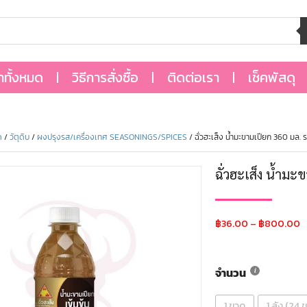
้าทั้งหมด
วิธีการสั่งซื้อ
ติดต่อเรา
เช็คพัสดุ
ด
/
วัตุดิบ
/
ผงปรุงรส/เครื่องเทศ SEASONINGS/SPICES
/ ฉั่วฮะเส็ง น้ำมะขามเปียก 360 มล
ฉั่วฮะเส็ง น้ำม
฿
36.00
–
฿
800.00
จำนวน
1 ขวด
1 ลัง (24 