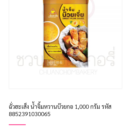
ฉั่วฮะเส็ง น้ำจิ้มหวานบ๊วยกอ 1,000 กรัม รหัส
8852391030065