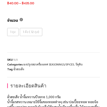
฿
40.00
–
฿
435.00
จำนวน
1 ถุง
1 ลัง ( 12 ถุง)
SKU
N/A
Categories
ผงปรุงรส/เครื่องเทศ SEASONINGS/SPICES
,
วัตุดิบ
Tag
ฉั่วฮะเส็ง
รายละเอียดสินค้า
ฉั่วฮะเส็ง น้ำจิ้มหวานบ๊วยกอ 1,000 กรัม
น้ำจิ้มรสหวาน เหมาะใช้จิ้มของทอดต่างๆ เช่น ปอเปี๊ยะทอด หอยจ้อ
แฮ่กึ๊น เทมปุระ ทอดมันกุ้ง หรือใช้ผสมน้ำเป็นเครื่องดื่ม ให้ความสดชื่น