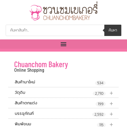
ค้นหา
Chuanchom Bakery
Online Shopping
สินค้ามาใหม่
534
+
วัตุดิบ
2,710
+
สินค้าตกแต่ง
199
+
บรรจุภัณฑ์
2,592
+
พิมพ์ขนม
115