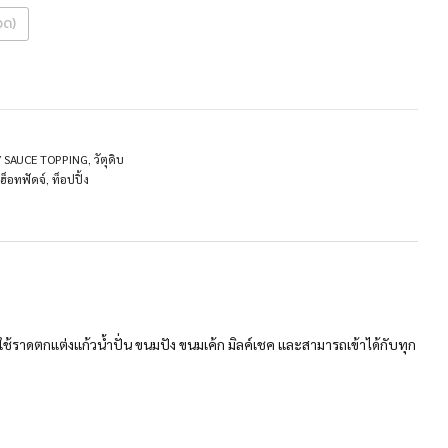
วด)
 / SAUCE TOPPING
,
วัตุดิบ
ฮ็อทฟัดจ์
,
ท็อปปิ้ง
ถใช้ราดตกแต่งแก้วน้ำปั่น ขนมปัง ขนมเค้ก มิลค์เชค และสามารถเข้าได้กับทุก