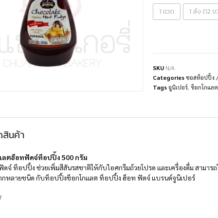
1 ขวด
1 ลัง (12 ข
SKU
N/A
Categories
ซอสท็อปปิ้ง
Tags
จูนิเปอร์
,
ช็อกโกแลต
สินค้า
แลตฮ็อทฟัดจ์ท็อปปิ้ง 500 กรัม
ัดจ์ ท็อปปิ้ง ช่วยเพิ่มสีสันรสชาติให้กับไอศกรีมถ้วยโปรด และเครื่องดื่ม สามาร
ลายชนิด กับท็อปปิ้งช็อกโกแลต ท็อปปิ้ง ฮ็อท ฟัดจ์ แบรนด์จูนิเปอร์
7