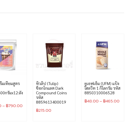
ครีมเทียมสูตร
ทิวลิป (Tulip)
ยูเอฟเอ็ม (UFM) แป้ง
ช็อกโกแลต Dark
โฮลวีท 1 กิโลกรัม รหัส
00กรัมx12:ลัง
Compound Coins
8850310006528
รหัส
฿
48.00
–
฿
465.00
8859613400019
0
–
฿
790.00
฿
215.00