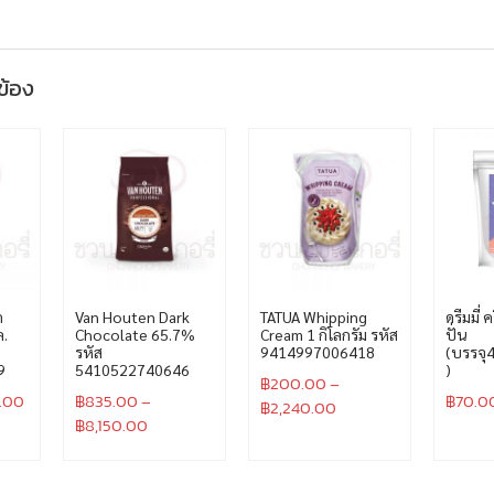
วข้อง
ด
Van Houten Dark
TATUA Whipping
ดรีมมี่ 
ล.
Chocolate 65.7%
Cream 1 กิโลกรัม รหัส
ปั่น
รหัส
9414997006418
(บรรจุ4
9
5410522740646
)
฿
200.00
–
.00
฿
835.00
–
฿
70.0
฿
2,240.00
฿
8,150.00