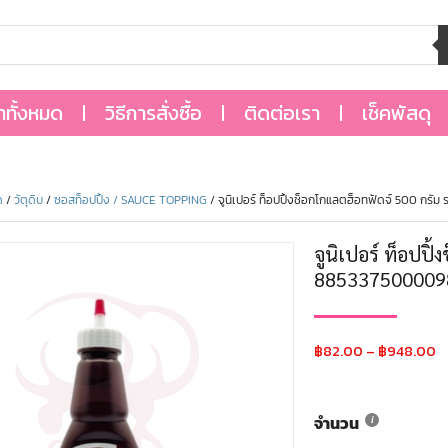
้าทั้งหมด
วิธีการสั่งซื้อ
ติดต่อเรา
เช็คพัสดุ
ด
/
วัตุดิบ
/
ซอสท็อปปิ้ง / SAUCE TOPPING
/ จูนิเปอร์ ท็อปปิ้งช็อกโกแลตฮ็อทฟัดจ์ 500 กร
จูนิเปอร์ ท็อปปิ
885337500009
฿
82.00
–
฿
948.00
จำนวน