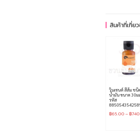
สินค้าที่เกี่ย
วินเซนต์ สีส้ม ชนิ
น้ำมัน ขนาด 30ม
รหัส
885054354258
฿
65.00
–
฿
740