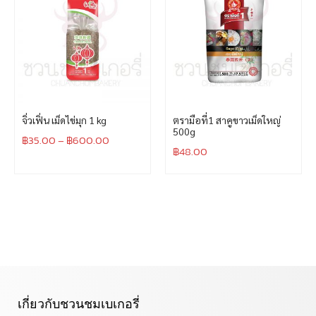
จิ่วเฟิ่น เม็ดไข่มุก 1 kg
ตรามือที่1 สาคูขาวเม็ดใหญ่
500g
฿
35.00
–
฿
600.00
฿
48.00
เกี่ยวกับชวนชมเบเกอรี่