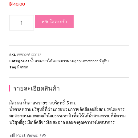
฿
140.00
หยิบใส่ตะกร้า
SKU
8850256100175
Categories
น้ำตาล/สารให้ความหวาน Sugar/Sweetener
,
วัตุดิบ
Tag
มิตรผล
รายละเอียดสินค้า
มิตรผล น้ำตาลทรายขาวบริสุทธิ์ 5 กก.
น้ำตาลทรายบริสุทธิ์ที่ผ่านกระบวนการขจัดสีและสิ่งสกปรกโดยการ
ตกตะกอนและตกผลึกโดยธรรมชาติ เพื่อให้ได้น้ำตาลทรายที่มีความ
บริสุทธิ์สูง มีเกล็ดสีขาวใส สะอาด และคงคุณค่าทางโภชนาการ
Post Views:
799