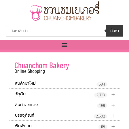
ค้นหา
Chuanchom Bakery
Online Shopping
สินค้ามาใหม่
534
+
วัตุดิบ
2,710
+
สินค้าตกแต่ง
199
+
บรรจุภัณฑ์
2,592
+
พิมพ์ขนม
115