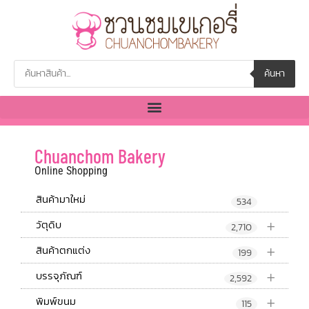
ค้นหา
Chuanchom Bakery
Online Shopping
สินค้ามาใหม่
534
+
วัตุดิบ
2,710
+
สินค้าตกแต่ง
199
+
บรรจุภัณฑ์
2,592
+
พิมพ์ขนม
115