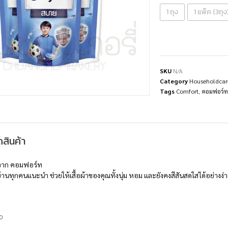
1 ถุง
1 แพ็ค (3ถุง
SKU
N/A
Category
Householdcar
Tags
Comfort
,
คอมฟอร์ท
สินค้า
ม จาก คอมฟอร์ท
้านทุกคนแนะนำ ช่วยให้เสื้อผ้าของคุณทั้งนุ่ม หอม และยังคงสีสันสดใสได้อย่างง่า
0