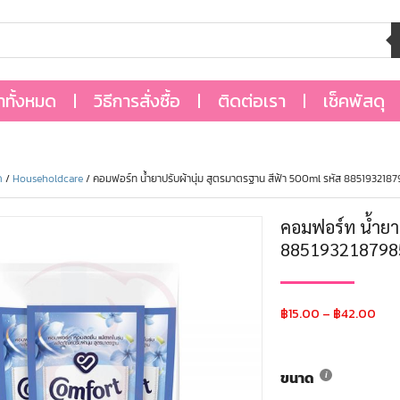
้าทั้งหมด
วิธีการสั่งซื้อ
ติดต่อเรา
เช็คพัสดุ
ด
/
Householdcare
/ คอมฟอร์ท น้ำยาปรับผ้านุ่ม สูตรมาตรฐาน สีฟ้า 500ml รหัส 885193218
คอมฟอร์ท น้ำยาป
885193218798
฿
15.00
–
฿
42.00
ขนาด