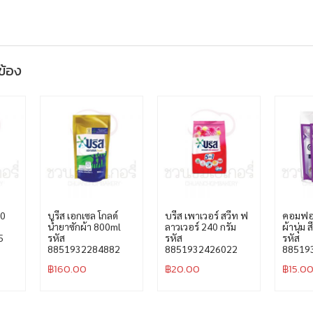
วข้อง
50
บรีส เอกเซล โกลด์
บรีส เพาเวอร์ สวีท ฟ
คอมฟอร
น้ำยาซักผ้า 800ml
ลาวเวอร์ 240 กรัม
ผ้านุ่ม 
5
รหัส
รหัส
รหัส
8851932284882
8851932426022
88519
฿
160.00
฿
20.00
฿
15.0