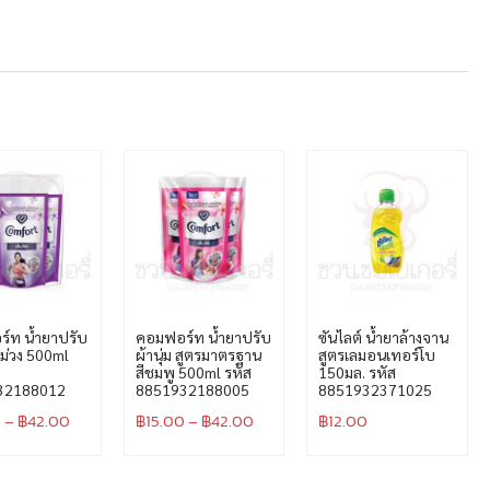
์ท น้ำยาปรับ
คอมฟอร์ท น้ำยาปรับ
ซันไลต์ น้ำยาล้างจาน
สีม่วง 500ml
ผ้านุ่ม สูตรมาตรฐาน
สูตรเลมอนเทอร์โบ
สีชมพู 500ml รหัส
150มล. รหัส
32188012
8851932188005
8851932371025
0
–
฿
42.00
฿
15.00
–
฿
42.00
฿
12.00