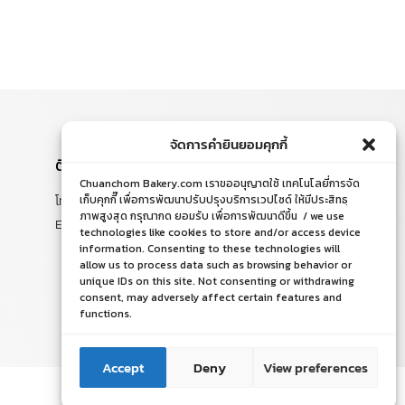
จัดการคำยินยอมคุกกี้
ติดต่อสอบถาม
Chuanchom Bakery.com เราขออนุญาตใช้ เทคโนโลยี่การจัด
โทร. 065-526-2325, 02 519 8212
เก็บคุกกี๊ เพื่อการพัฒนาปรับปรุงบริการเวปไซด์ ให้มีประสิทธฺ
ภาพสูงสุด กรุณากด ยอมรับ เพื่อการพัฒนาดีขึ้น / we use
E-mail : chuanchom.bakery@gmail.com
technologies like cookies to store and/or access device
information. Consenting to these technologies will
allow us to process data such as browsing behavior or
unique IDs on this site. Not consenting or withdrawing
consent, may adversely affect certain features and
functions.
ติดต่อเรา
ติดต่อเรา
Accept
Deny
View preferences