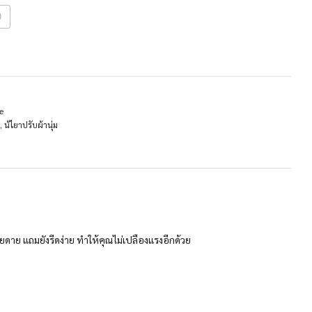
)
e
,
น้ไยาปรับผ้านุ่ม
ยดาย แถมยังรีดง่าย ทำให้คุณไม่เปลืองแรงอีกด้วย