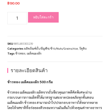
฿
130.00
หยิบใส่ตะกร้า
SKU
8851483300239
Categories
ผลิตภัณฑ์ถั่ว/ธัญพืช/ข้าว/Nuts/Grains/rice
,
วัตุดิบ
Tags
ข้าวทอง
,
เมล็ดแมงลัก
รายละเอียดสินค้า
ข้าวทอง เมล็ดแมงลัก 500 กรัม
ข้าวทอง เมล็ดแมงลัก ผลิตจากถั่วเขียวคุณภาพดีคัดพิเศษ ผ่าน
กระบวนการการผลิตที่ได้มาตรฐานสะอาดปลอดภัยทุกขั้นตอน
เมล็ดแมงลัก ข้าวทอง สามารถนำไปประกอบอาหารได้หลากหลาย
โดยให้รสชาติที่อร่อยลงตัวหอมหวานมันเต็มไปด้วยคุณค่าทางอาหาร