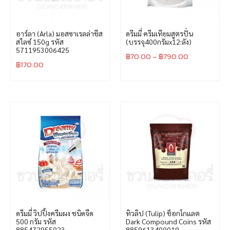
อาร์ลา (Arla) มอสซาเรลล่าชีส
ดรีมมี่ ครีมเทียมสูตรปั่น
สไลซ์ 150g รหัส
(บรรจุ400กรัมx12:ลัง)
5711953006425
฿
70.00
–
฿
790.00
฿
170.00
ดรีมมี่ วิปปิ้งครีมผง ชนิดจืด
ทิวลิป (Tulip) ช็อกโกแลต
500 กรัม รหัส
Dark Compound Coins รหัส
885472955023
8859613400019