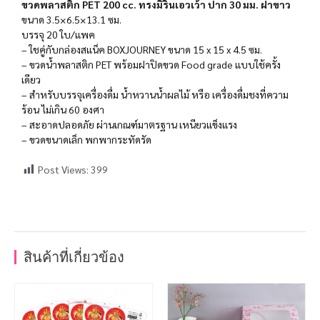
ขวดพลาสติก PET 200 cc. ทรงมิรินเอวเว้า ปาก 30 มม. ฝาขาว
ขนาด 3.5×6.5×13.1 ซม.
บรรจุ 20 ใบ/แพค
– ใชคู่กับกล่องสแน็ค BOXJOURNEY ขนาด 15 x 15 x 4.5 ซม.
– ขวดน้ำพลาสติก PET พร้อมฝาปิดขวด Food grade แบบใช้ครั้ง
เดียว
– สำหรับบรรจุเครื่องดื่ม น้ำหวานน้ำผลไม้ หรือ เครื่องดื่มชงที่ความ
ร้อน ไม่เกิน 60 องศา
– สะอาดปลอดภัย ผ่านเกณฑ์มาตรฐาน เหนียวแข็งแรง
– ขวดขนาดเล็ก พกพากระทัดรัด
Post Views:
399
สินค้าที่เกี่ยวข้อง