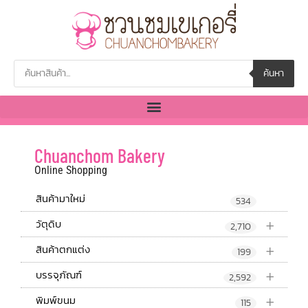
ค้นหา
Chuanchom Bakery
Online Shopping
สินค้ามาใหม่
534
+
วัตุดิบ
2,710
+
สินค้าตกแต่ง
199
+
บรรจุภัณฑ์
2,592
+
พิมพ์ขนม
115