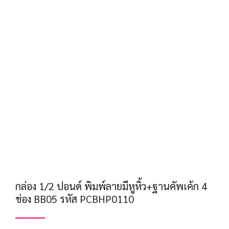
กล่อง 1/2 ปอนด์ พิมพ์ลายมีหูหิ้ว+ฐานคัพเค้ก 4
ช่อง BB05 รหัส PCBHP0110