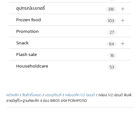
+
อุปกรณ์เบเกอรี่
316
+
Frozen food
103
Promotion
27
+
Snack
64
Flash sale
16
Householdcare
53
หน้าหลัก
/
สินค้าทั้งหมด
/
บรรจุภัณฑ์
/
กล่องเค้ก 1/2 ปอนด์
/ กล่อง 1/2 ปอนด์ พิมพ์
ลายมีหูหิ้ว+ฐานคัพเค้ก 4 ช่อง BB05 รหัส PCBHP0110